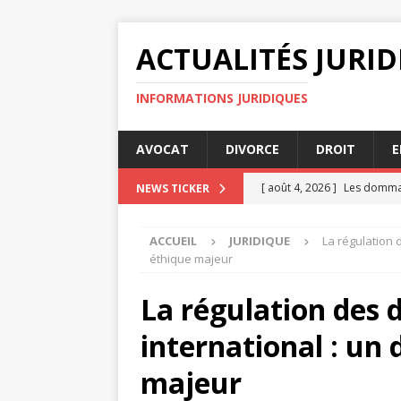
ACTUALITÉS JURI
INFORMATIONS JURIDIQUES
AVOCAT
DIVORCE
DROIT
E
[ août 4, 2026 ]
Les dommage
NEWS TICKER
[ août 3, 2026 ]
Quels critè
ACCUEIL
JURIDIQUE
La régulation d
DIVORCE
éthique majeur
[ août 2, 2026 ]
Que faire s
La régulation des d
[ juillet 31, 2026 ]
Jurisprud
international : un 
JURIDIQUE
[ août 4, 2026 ]
Comparaiso
majeur