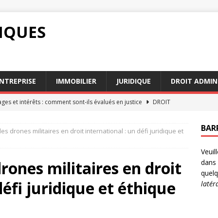
DIQUES
NTREPRISE
IMMOBILIER
JURIDIQUE
DROIT ADMIN
s et intérêts : comment sont-ils évalués en justice
DROIT
res influencent le barème pension alimentaire en 2026
BAR
es drones militaires en droit international : un défi juridique et
Veuil
i vos droits de travail sont violés
DROIT
rones militaires en droit
dans 
ence et responsabilité : comprendre les enjeux juridiques
quelq
défi juridique et éthique
latér
n des services d’avocats succession Paris en 2026
AVOCAT