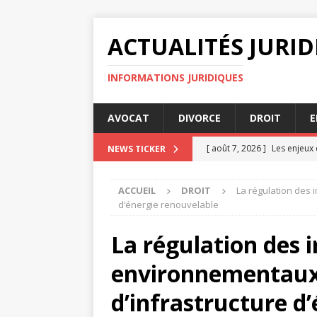
ACTUALITÉS JURI
INFORMATIONS JURIDIQUES
AVOCAT
DIVORCE
DROIT
E
[ août 7, 2026 ]
Les enjeux 
NEWS TICKER
Versailles
DIVORCE
ACCUEIL
DROIT
La régulation des 
[ août 4, 2026 ]
Comparaiso
d’énergie renouvelable
[ août 4, 2026 ]
Les dommage
La régulation des 
[ août 3, 2026 ]
Quels critè
environnementaux 
DIVORCE
[ août 8, 2026 ]
Mise en dem
d’infrastructure d