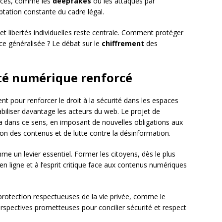
aces, comme les
deepfakes
ou les attaques par
ptation constante du cadre légal.
é et libertés individuelles reste centrale. Comment protéger
ce généralisée ? Le débat sur le
chiffrement
des
rité numérique renforcé
nt pour renforcer le droit à la sécurité dans les espaces
biliser davantage les acteurs du web. Le projet de
 dans ce sens, en imposant de nouvelles obligations aux
on des contenus et de lutte contre la désinformation.
e un levier essentiel. Former les citoyens, dès le plus
n ligne et à l’esprit critique face aux contenus numériques
protection respectueuses de la vie privée, comme le
erspectives prometteuses pour concilier sécurité et respect