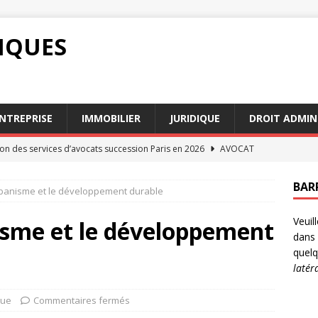
DIQUES
NTREPRISE
IMMOBILIER
JURIDIQUE
DROIT ADMIN
n des services d’avocats succession Paris en 2026
AVOCAT
s et intérêts : comment sont-ils évalués en justice
DROIT
BAR
urbanisme et le développement durable
res influencent le barème pension alimentaire en 2026
Veuil
nisme et le développement
dans 
i vos droits de travail sont violés
DROIT
quelq
latér
d’une séparation : l’importance d’un avocat droit de la famille
que
Commentaires fermés