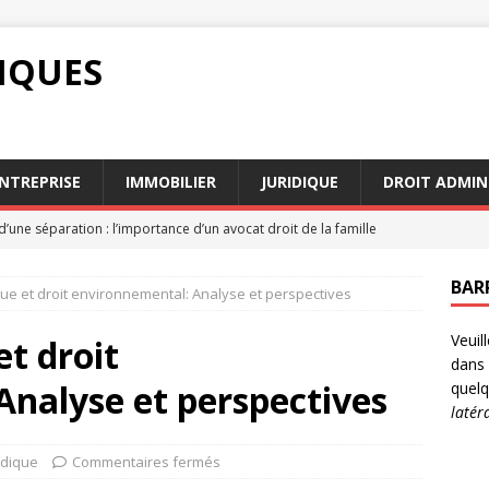
DIQUES
NTREPRISE
IMMOBILIER
JURIDIQUE
DROIT ADMIN
d’une séparation : l’importance d’un avocat droit de la famille
BAR
ique et droit environnemental: Analyse et perspectives
n des services d’avocats succession Paris en 2026
AVOCAT
Veuil
s et intérêts : comment sont-ils évalués en justice
DROIT
et droit
dans 
res influencent le barème pension alimentaire en 2026
nalyse et perspectives
quelq
latér
eure : un outil puissant pour résoudre un conflit
DROIT
idique
Commentaires fermés