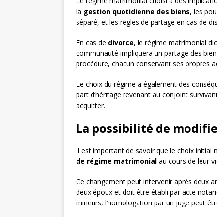
Le régime matrimonial choisi a des implicatio
la
gestion quotidienne des biens
, les po
séparé, et les règles de partage en cas de di
En cas de
divorce
, le régime matrimonial di
communauté impliquera un partage des biens 
procédure, chacun conservant ses propres ac
Le choix du régime a également des conséq
part d’héritage revenant au conjoint survivant
acquitter.
La possibilité de modifi
Il est important de savoir que le choix initia
de régime matrimonial
au cours de leur vie
Ce changement peut intervenir après deux ans 
deux époux et doit être établi par acte nota
mineurs, l’homologation par un juge peut êtr